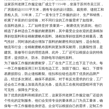
这家苏州老牌工作服定做厂成立于1994年，坐落于苏州市吴江区，
厂房面积达8000平方米，拥有专业的设计团队、裁剪师、缝纫工和
质检人员。30年来，工厂一直专注于工作服的设计、生产和销售，
积累了丰富的行业经验，对不同行业的工作服需求了如指掌。
在面料选择上，工厂始终坚持“质量第一，耐磨优先”的原则。他们
精选了多种适合工作服的耐磨面料，其中最受企业欢迎的是涤棉加
厚斜纹面料和全棉耐磨帆布面料。涤棉加厚斜纹面料含棉量高，透
气性好，同时涤的成分增加了面料的耐磨性和抗皱性，适合制造、
物流等行业；全棉耐磨帆布面料则更加厚实耐用，抗撕裂性强，是
建筑、装修等行业的理想选择。此外，工厂还可以根据企业的特殊
需求，提供防火、防水、防静电等功能性面料。
为了确保工作服的耐磨耐穿，工厂在生产工艺上也下足了功夫。每
一件工作服都采用三针五线包边工艺，加固了领口、袖口、下摆等
易磨损部位，防止缝线断裂。纽扣和拉链也选用了优质的品牌产
品，经过多次测试，确保不易损坏。对于有反光需求的行业，工厂
还会在工作服上加装高亮反光条，提高员工在夜间或昏暗环境下的
可见性，保障生产安全。
除了优质的面料和精湛的工艺，这家苏州老牌工作服定做厂还提供
个性化的定制服务。他们会安排专业的量体师上门为员工量体，确
保每一件工作服都合身舒适。企业可以根据自己的需求，定制工作