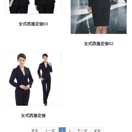
女式西服定做03
女式西服定做02
女式西服定做
首页
上一页
1
2
下一页
末页