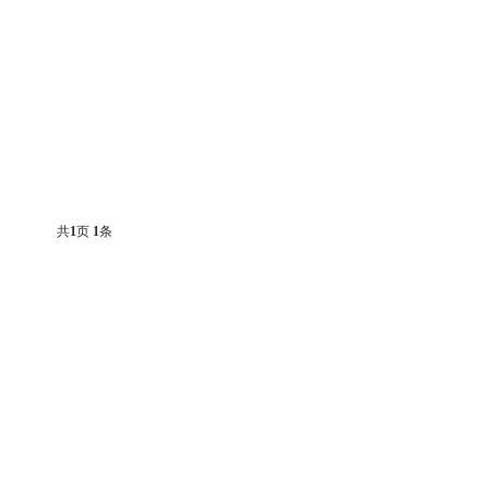
共
1
页
1
条