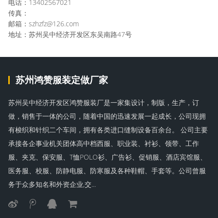
电话：13402567021
传真：
邮箱：szhzfz@126.com
地址：苏州吴中经济开发区东吴南路47号
苏州鸿赞服装定做厂家
苏州吴中经济开发区鸿赞服装厂是一家集设计，制版，生产，订
做，销售于一体的公司，随着中国的迅速发展一起成长，公司现拥
有梭织和针织二个车间，拥有各类进口缝制设备百余台。 公司主要
承接各企事业机关团体高中档西服、职业装、衬衫、领带、工作
服、夹克、保安服、T恤POLO衫、广告衫、促销服、酒店宾馆服、
医务服、校服、防静电服、防寒服及各种鞋帽、手套等。公司曾服
务于众多知名和外资企业,交...